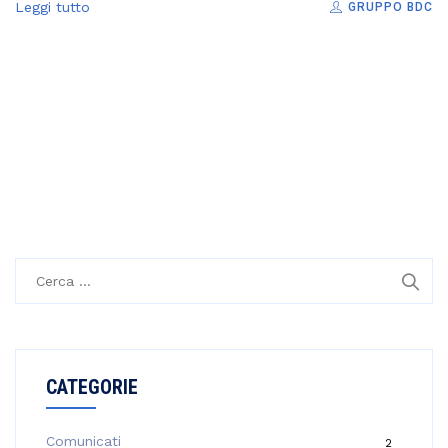
Leggi tutto
GRUPPO BDC
R
i
c
e
r
CATEGORIE
c
a
p
Comunicati
2