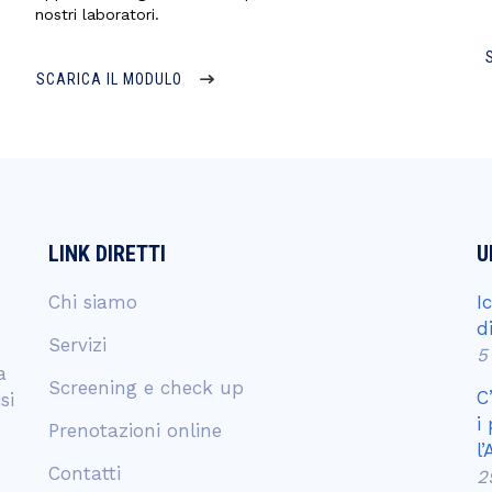
nostri laboratori.
SCARICA IL MODULO
LINK DIRETTI
U
Chi siamo
I
d
Servizi
5
a
Screening e check up
C
si
i
Prenotazioni online
l
Contatti
2