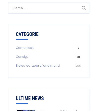
R
i
c
e
r
CATEGORIE
c
a
p
Comunicati
2
e
Consigli
31
r
:
News ed approfondimenti
206
ULTIME NEWS