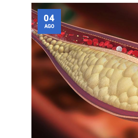
04
AGO