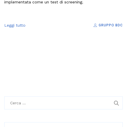
implementata come un test di screening.
Leggi tutto
GRUPPO BDC
R
i
c
e