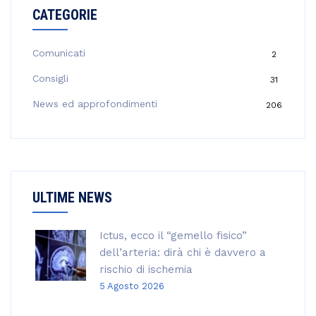
r
CATEGORIE
c
a
p
Comunicati
2
e
Consigli
31
r
:
News ed approfondimenti
206
ULTIME NEWS
Ictus, ecco il “gemello fisico”
dell’arteria: dirà chi è davvero a
rischio di ischemia
5 Agosto 2026