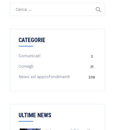
R
i
c
e
r
CATEGORIE
c
a
p
Comunicati
2
e
Consigli
31
r
:
News ed approfondimenti
206
ULTIME NEWS