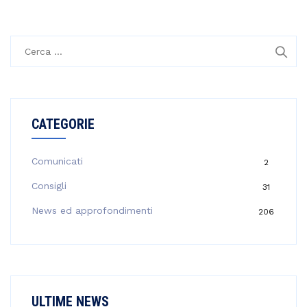
R
i
c
e
r
CATEGORIE
c
a
p
Comunicati
2
e
Consigli
31
r
:
News ed approfondimenti
206
ULTIME NEWS