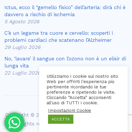
Ictus, ecco il “gemello fisico” dell’arteria: dirà chi è
davvero a rischio di ischemia
5 Agosto 2026
C’è un legame tra cuore e cervello: scoperti i
problemi cardiaci che scatenano l’Alzheimer
29 Luglio 2026
No, ‘lavare’ il sangue con l’ozono non è un elisir di
lunga vita
22 Luglio 2026
Utilizziamo i cookie sul nostro sito
Web per offrirti l'esperienza più
pertinente ricordando le tue
preferenze e ripetendo le visite.
Cliccando “Accetta” acconsenti
all'uso di TUTTI i cookie.
Impostazioni Cookie
Copyright © 2021 Biomedical Diagnostic Center srl
ACCETTA
| All rights reserved | P. iva 00405150616 |
web