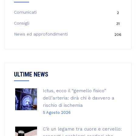
a
p
Comunicati
2
e
Consigli
31
r
:
News ed approfondimenti
206
ULTIME NEWS
Ictus, ecco il “gemello fisico”
dell’arteria: dirà chi è davvero a
rischio di ischemia
5 Agosto 2026
C’è un legame tra cuore e cervello: