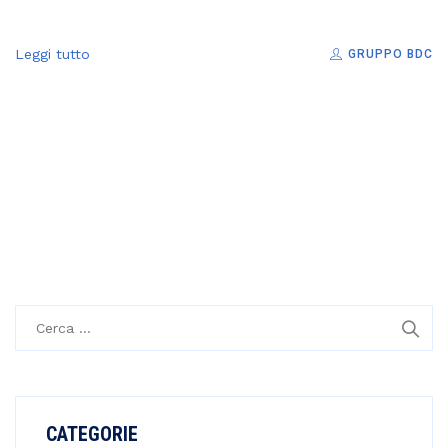
Leggi tutto
GRUPPO BDC
R
i
c
e
r
CATEGORIE
c