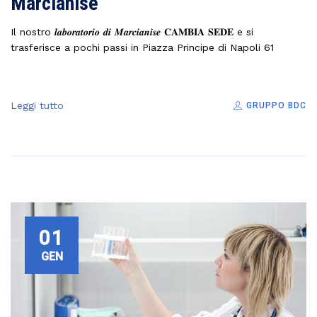
Marcianise
Il nostro 𝒍𝒂𝒃𝒐𝒓𝒂𝒕𝒐𝒓𝒊𝒐 𝒅𝒊 𝑴𝒂𝒓𝒄𝒊𝒂𝒏𝒊𝒔𝒆 𝐂𝐀𝐌𝐁𝐈𝐀 𝐒𝐄𝐃𝐄 e si
trasferisce a pochi passi in Piazza Principe di Napoli 61
Leggi tutto
GRUPPO BDC
01
GEN