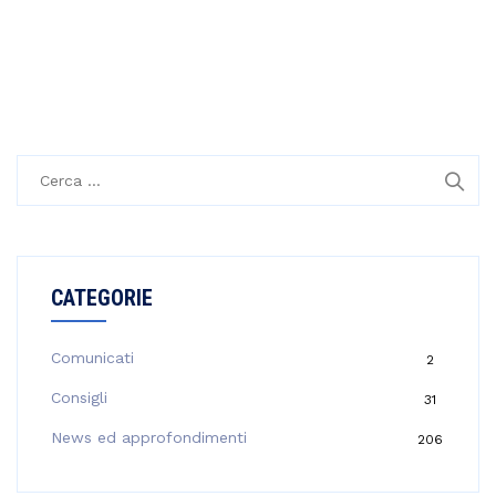
R
i
c
e
r
CATEGORIE
c
a
p
Comunicati
2
e
Consigli
31
r
:
News ed approfondimenti
206