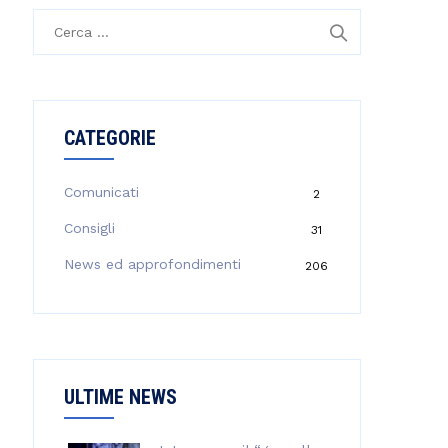
R
i
c
e
r
CATEGORIE
c
a
p
Comunicati
2
e
Consigli
31
r
:
News ed approfondimenti
206
ULTIME NEWS