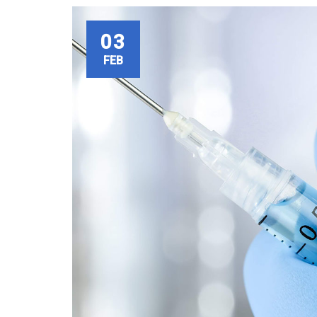
03
FEB