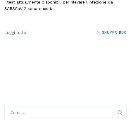
I test attualmente disponibili per rilevare l’infezione da
SARSCoV-2 sono questi:
Leggi tutto
GRUPPO BDC
R
i
c
e