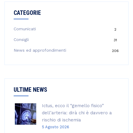
r
CATEGORIE
c
a
p
Comunicati
2
e
Consigli
31
r
:
News ed approfondimenti
206
ULTIME NEWS
Ictus, ecco il “gemello fisico”
dell’arteria: dirà chi è davvero a
rischio di ischemia
5 Agosto 2026