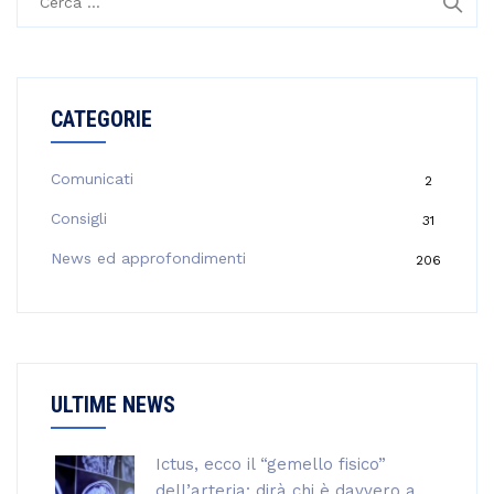
i
c
e
r
CATEGORIE
c
a
p
Comunicati
2
e
Consigli
31
r
:
News ed approfondimenti
206
ULTIME NEWS
Ictus, ecco il “gemello fisico”
dell’arteria: dirà chi è davvero a