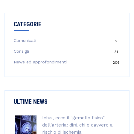
c
e
r
CATEGORIE
c
a
p
Comunicati
2
e
Consigli
31
r
:
News ed approfondimenti
206
ULTIME NEWS
Ictus, ecco il “gemello fisico”
dell’arteria: dirà chi è davvero a
rischio di ischemia