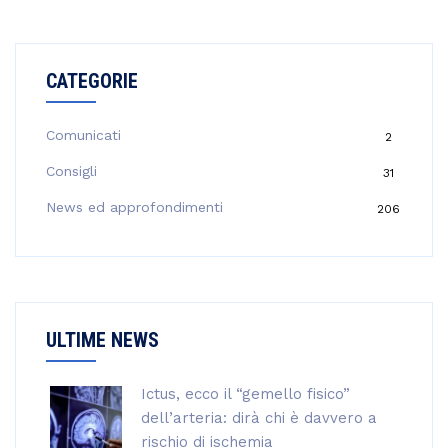
c
e
r
CATEGORIE
c
a
p
Comunicati
2
e
Consigli
31
r
:
News ed approfondimenti
206
ULTIME NEWS
Ictus, ecco il “gemello fisico”
dell’arteria: dirà chi è davvero a
rischio di ischemia