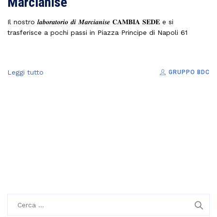
Marcianise
Il nostro 𝒍𝒂𝒃𝒐𝒓𝒂𝒕𝒐𝒓𝒊𝒐 𝒅𝒊 𝑴𝒂𝒓𝒄𝒊𝒂𝒏𝒊𝒔𝒆 𝐂𝐀𝐌𝐁𝐈𝐀 𝐒𝐄𝐃𝐄 e si
trasferisce a pochi passi in Piazza Principe di Napoli 61
Leggi tutto
GRUPPO BDC
R
i