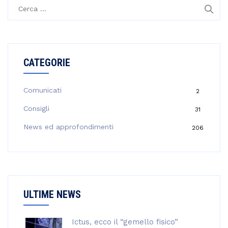
R
i
c
e
r
CATEGORIE
c
a
p
Comunicati
2
e
Consigli
31
r
:
News ed approfondimenti
206
ULTIME NEWS
Ictus, ecco il “gemello fisico”