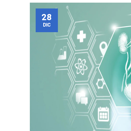
28
DIC