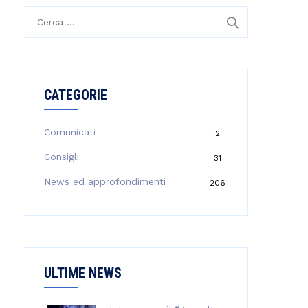
R
i
c
e
r
CATEGORIE
c
a
p
Comunicati
2
e
Consigli
31
r
:
News ed approfondimenti
206
ULTIME NEWS