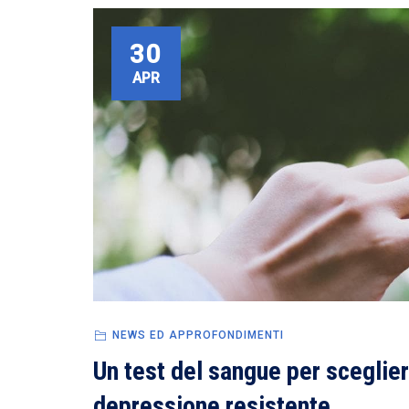
30
APR
NEWS ED APPROFONDIMENTI
Un test del sangue per scegliere
depressione resistente