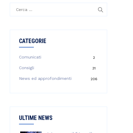
R
i
c
e
r
CATEGORIE
c
a
p
Comunicati
2
e
Consigli
31
r
:
News ed approfondimenti
206
ULTIME NEWS