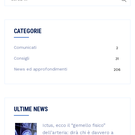
i
c
e
r
CATEGORIE
c
a
p
Comunicati
2
e
Consigli
31
r
:
News ed approfondimenti
206
ULTIME NEWS
Ictus, ecco il “gemello fisico”
dell’arteria: dirà chi è davvero a