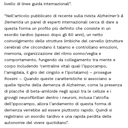
livello di linee guida internazionali”.
“Nell’articolo pubblicato di recente sulla rivista
Alzheimer’s &
Dementia
un panel di esperti internazionali cerca di dare a
questa forma un profilo più definito che consiste in un
esordio tardivo (spesso dopo gli 80 anni), un netto
coinvolgimento delle strutture limbiche del cervello (strutture
cerebrali che circondano il talamo e controllano emozioni,
memoria, organizzazione del ritmo sonno/veglia e
comportamento, fungendo da collegamento tra mente e
corpo includendo ‘centraline vitali quali l’ippocampo,
l’amigdala, il giro del cingolo e l’ipotalamo) – prosegue
Rossini –. Quando queste caratteristiche si associano a
quelle tipiche della demenza di Alzheimer, come la presenza
di placche di beta-amiloide negli spazi tra le cellule e i
grovigli neurofibrillari dentro i neuroni, inclusa l’atrofia
dell’ippocampo, allora l’andamento di questa forma di
demenza verrebbe ad essere piuttosto rapido. Quindi si
registrano un esordio tardivo e una rapida perdita delle
autonomie del vivere quotidiano”.