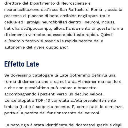
direttore del Dipartimento di Neuroscienze e
neuroriabilitazione dell’Irccs San Raffaele di Roma -, ossia la
presenza di placche di beta-amiloide negli spazi tra le
cellule ed i grovigli neurofibrillari dentro i neuroni, inclusa
l’atrofia dell’ippocampo, allora l’andamento di questa forma
di demenza verrebbe ad essere piuttosto rapido. Quindi
all’esordio tardivo si associa la rapida perdita delle
autonomie del vivere quotidiano”.
Effetto Late
Se dovessimo catalogare la Late potremmo definirla una
forma di demenza che si camuffa da Alzheimer ma non lo è,
e che con quest’ultimo può andare a braccetto
accompagnando i pazienti verso un declino veloce.
L’encefalopatia TDP-43 correlata all’età prevalentemente
limbica (Late) è scoperta recente. E, come tutte le demenze,
porta alla perdita del funzionamento dei neuroni.
La patologia è stata identificata dai ricercatori grazie a degli