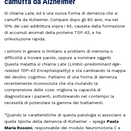
camuffa da Alzheimer
Si chiama
Late
, ed è una nuova forma di demenza che si
camuffa da Alzheimer. Compare dopo gli 80 anni, ma nel
10% dei casi addirittura sopra i 65, causata dalla formazione
di accumuli anomali della proteina TDP-43, e ha
un’evoluzione rapida.
I sintomi in genere si limitano a problemi di memoria o
difficoltà a trovare parole, oppure a nominare oggetti.
Questa malattia si chiama Late (
Limbic-predominant Age-
related TDP-43 Encephalopathy
) e sta cambiando la mappa
del declino cognitivo. Parliamo di una forma di demenza
recentemente riconosciuta che sta mutando la
comprensione delle cose: migliora la capacità di
diagnosticare i pazienti, sottolineando nel contempo la
necessità di potenziare la gamma dei trattamenti.
“Quando le caratteristiche di questa patologia si associano a
quelle tipiche della demenza di Alzheimer – spiega
Paolo
Maria Rossini
, responsabile del modulo Neuromotoria C e