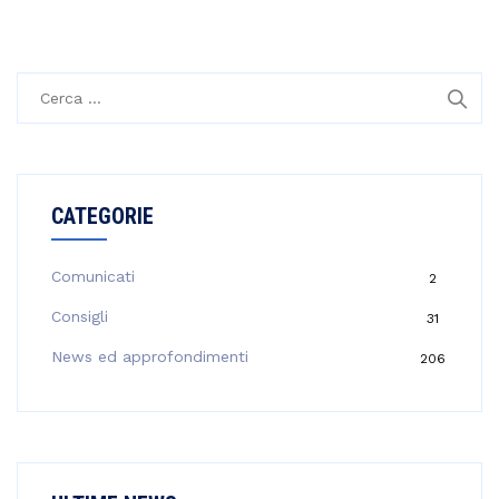
R
i
c
e
r
CATEGORIE
c
a
p
Comunicati
2
e
Consigli
31
r
:
News ed approfondimenti
206