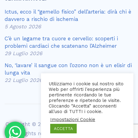
Ictus, ecco il “gemello fisico” dell’arteria: dirà chi è
davvero a rischio di ischemia
5 Agosto 2026
C’è un legame tra cuore e cervello: scoperti i
problemi cardiaci che scatenano l’Alzheimer
29 Luglio 2026
No, ‘lavare’ il sangue con l’ozono non è un elisir di
lunga vita
22 Luglio 2026
Utilizziamo i cookie sul nostro sito
Web per offrirti l'esperienza più
pertinente ricordando le tue
preferenze e ripetendo le visite.
Cliccando “Accetta” acconsenti
all'uso di TUTTI i cookie.
Impostazioni Cookie
Copyright © 2021 Biomedical Diagnostic Center srl
ACCETTA
| All rights reserved | P. iva 00405150616 |
web