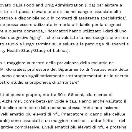
vato dalla Food and Drug Administration (Fda) per aiutare a
to test possa rilevare le proteine ​​nel sangue associate alla
stoso e disponibile solo in contesti di assistenza specialistica”,
ngue possa essere utilizzato in modo affidabile per la diagnosi
re a questa domanda, i ricercatori hanno utilizzato i dati di uno
 Neurocognitive Aging’ – che ha valutato la neurocognizione in un
 studio a lungo termine sulla salute e le patologie di ispanici e
nity Health Study/Study of Latinos).
ranno il maggiore aumento della prevalenza della malattia nei
r M. González, professore del Dipartimento di Neuroscienze della
sono ancora significativamente sottorappresentati nella ricerca
ostro studio si proponeva di affrontare”.
lti di questo gruppo, età tra 50 e 86 anni, alla ricerca di
da Alzheimer, come ​​beta-amiloide e tau. Hanno anche valutato il
 il declino percepito dalla persona stessa. Mettendo insieme
ivelli ematici più elevati di NfL (marcatore di danno alle cellule
ale) sono associati a un maggiore declino – autoriferito – del
gnitive complessive. Livelli ematici più elevati di NfL e proteina