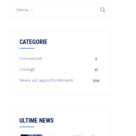
R
i
c
e
r
CATEGORIE
c
a
p
Comunicati
2
e
Consigli
31
r
:
News ed approfondimenti
206
ULTIME NEWS