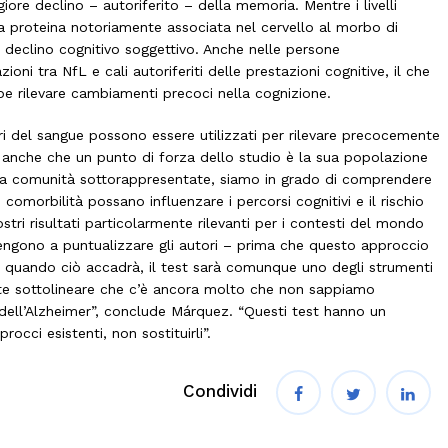
ore declino – autoriferito – della memoria. Mentre i livelli
a proteina notoriamente associata nel cervello al morbo di
 declino cognitivo soggettivo. Anche nelle persone
ni tra NfL e cali autoriferiti delle prestazioni cognitive, il che
be rilevare cambiamenti precoci nella cognizione.
ri del sangue possono essere utilizzati per rilevare precocemente
no anche che un punto di forza dello studio è la sua popolazione
 da comunità sottorappresentate, siamo in grado di comprendere
comorbilità possano influenzare i percorsi cognitivi e il rischio
ri risultati particolarmente rilevanti per i contesti del mondo
 tengono a puntualizzare gli autori – prima che questo approccio
he quando ciò accadrà, il test sarà comunque uno degli strumenti
nte sottolineare che c’è ancora molto che non sappiamo
si dell’Alzheimer”, conclude Márquez. “Questi test hanno un
cci esistenti, non sostituirli”.
Condividi