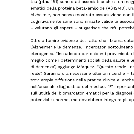
tau (ptau-181) sono stati associati anche a un maggi
ematici della proteina beta-amiloide (Aβ42/40), un
Alzheimer, non hanno mostrato associazione con il
cognitivamente sane sono rimaste valide le associazio
– valutano gli esperti – suggerisce che NfL potreb
Oltre a fornire evidenze del fatto che i biomarcato
l’Alzheimer e le demenze, i ricercatori sottolinea
eterogenea. “Includendo partecipanti provenienti
meglio come i determinanti sociali della salute e le 
di demenza”, aggiunge Márquez. “Questo rende i nost
reale”. Saranno ora necessarie ulteriori ricerche –
trovi ampia diffusione nella pratica clinica e, anc
nell’arsenale diagnostico del medico. “E’ importa
sull’utilità dei biomarcatori ematici per la diagno
potenziale enorme, ma dovrebbero integrare gli appro