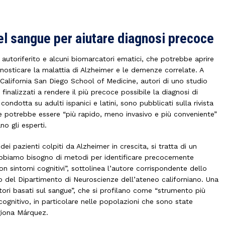
el sangue per aiutare diagnosi precoce
o autoriferito e alcuni biomarcatori ematici, che potrebbe aprire
osticare la malattia di Alzheimer e le demenze correlate. A
of California San Diego School of Medicine, autori di uno studio
i finalizzati a rendere il più precoce possibile la diagnosi di
 condotta su adulti ispanici e latini, sono pubblicati sulla rivista
 potrebbe essere “più rapido, meno invasivo e più conveniente”
no gli esperti.
i pazienti colpiti da Alzheimer in crescita, si tratta di un
“Abbiamo bisogno di metodi per identificare precocemente
n sintomi cognitivi”, sottolinea l’autore corrispondente dello
 del Dipartimento di Neuroscienze dell’ateneo californiano. Una
ri basati sul sangue”, che si profilano come “strumento più
cognitivo, in particolare nelle popolazioni che sono state
agiona Márquez.