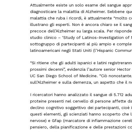
Attualmente esiste un solo esame del sangue appro
diagnosticare la malattia di Alzheimer. Sebbene ques
malattia che ruba i ricordi, è attualmente “molto co
illustrano gli esperti. Non è ancora chiaro se il sa
precoce dell’Alzheimer su larga scala. Per risponde
studio clinico – ‘Study of Latinos-Investigation of
sottogruppo di partecipanti al più ampio e completo
latinoamericani negli Stati Uniti (l’Hispanic Commu
“Si ritiene che gli adulti ispanici e latini registre
prossimi decenni”, evidenzia l’autore senior Hecto
UC San Diego School of Medicine. “Ciò nonostante, 
sull’Alzheimer e sulla demenza, un aspetto che il n
I ricercatori hanno analizzato il sangue di 5.712 adu
proteine ​​presenti nel cervello di persone affette 
declino cognitivo soggettivo dei partecipanti, cioè
questi elementi, gli scienziati hanno scoperto che l
nervose) e Gfap (marcatore di infiammazione cerebr
pensiero, della pianificazione e delle prestazioni co