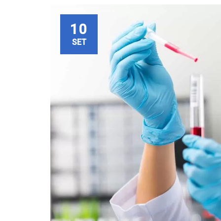
10
SET