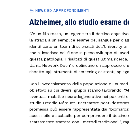
NEWS ED APPROFONDIMENTI
Alzheimer, allo studio esame d
C’è un filo rosso, un legame tra il declino cognitiv
la strada a un semplice esame del sangue per diagn
identificarlo un team di scienziati dell’University 
che si inserisce nel filone in pieno sviluppo di lavor
questa patologia. I risultati di quest’ultima ricerca,
‘Jama Network Open’ e delineano un approccio che
rispetto agli strumenti di screening esistenti, spiega
Con l’invecchiamento della popolazione e i numeri de
obiettivo su cui diversi gruppi stanno lavorando. 
eventuali malattie neurodegenerative nei pazienti co
studio Freddie Márquez, ricercatore post-dottorato
promessa può essere rappresentata dai “biomarcato
accessibile e scalabile per comprendere il declino 
scarsamente trattate con i metodi tradizionali”, r