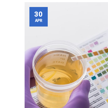
30
APR