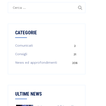
R
i
c
e
r
CATEGORIE
c
a
p
Comunicati
2
e
Consigli
31
r
:
News ed approfondimenti
206
ULTIME NEWS