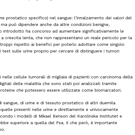
ne prostatico specifico) nel sangue: l’innalzamento dei valori del
 ma può dipendere anche da altre condizioni benigne,
to introdotto ha concorso ad aumentare significativamente le
, a crescita lenta, che non rappresentano un reale pericolo per la
di troppi rispetto ai benefici per poterlo adottare come singolo
 test sulle urine proprio per cercare di distinguere i tumori
 nelle cellule tumorali di migliaia di pazienti con carcinoma della
igitali delle malattia che sono stati poi analizzati tramite
 proteine che potessero essere utilizzate come biomarcatori.
i sangue, di urine e di tessuto prostatico di altri duemila
e quelle presenti nelle urine e direttamente e univocamente
econdo i modelli di Mikael Benson del Karolinska Institutet e
rebbe superiore a quella del Psa. Il che però, è importante
po.