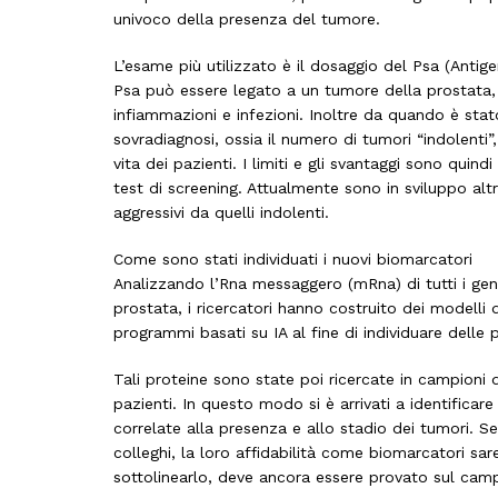
univoco della presenza del tumore.
L’esame più utilizzato è il dosaggio del Psa (Antige
Psa può essere legato a un tumore della prostata,
infiammazioni e infezioni. Inoltre da quando è sta
sovradiagnosi, ossia il numero di tumori “indolenti”
vita dei pazienti. I limiti e gli svantaggi sono quin
test di screening. Attualmente sono in sviluppo altri
aggressivi da quelli indolenti.
Come sono stati individuati i nuovi biomarcatori
Analizzando l’Rna messaggero (mRna) di tutti i geni
prostata, i ricercatori hanno costruito dei modelli d
programmi basati su IA al fine di individuare delle
Tali proteine sono state poi ricercate in campioni d
pazienti. In questo modo si è arrivati a identificar
correlate alla presenza e allo stadio dei tumori. S
colleghi, la loro affidabilità come biomarcatori sa
sottolinearlo, deve ancora essere provato sul cam