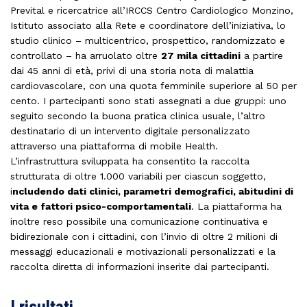
Prevital e ricercatrice all’IRCCS Centro Cardiologico Monzino,
Istituto associato alla Rete e coordinatore dell’iniziativa, lo
studio clinico – multicentrico, prospettico, randomizzato e
controllato – ha arruolato oltre
27 mila cittadini
a partire
dai 45 anni di età, privi di una storia nota di malattia
cardiovascolare, con una quota femminile superiore al 50 per
cento. I partecipanti sono stati assegnati a due gruppi: uno
seguito secondo la buona pratica clinica usuale, l’altro
destinatario di un intervento digitale personalizzato
attraverso una piattaforma di mobile Health.
L’infrastruttura sviluppata ha consentito la raccolta
strutturata di oltre 1.000 variabili per ciascun soggetto,
i
ncludendo dati clinici, parametri demografici, abitudini di
vita e fattori psico-comportamentali
. La piattaforma ha
inoltre reso possibile una comunicazione continuativa e
bidirezionale con i cittadini, con l’invio di oltre 2 milioni di
messaggi educazionali e motivazionali personalizzati e la
raccolta diretta di informazioni inserite dai partecipanti.
I risultati