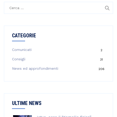
R
i
c
e
r
CATEGORIE
c
a
p
Comunicati
2
e
Consigli
31
r
:
News ed approfondimenti
206
ULTIME NEWS