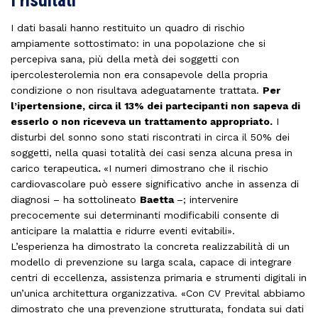
I dati basali hanno restituito un quadro di rischio
ampiamente sottostimato: in una popolazione che si
percepiva sana, più della metà dei soggetti con
ipercolesterolemia non era consapevole della propria
condizione o non risultava adeguatamente trattata.
Per
l’ipertensione, circa il 13% dei partecipanti non sapeva di
esserlo o non riceveva un trattamento appropriato.
I
disturbi del sonno sono stati riscontrati in circa il 50% dei
soggetti, nella quasi totalità dei casi senza alcuna presa in
carico terapeutica
.
«I numeri dimostrano che il rischio
cardiovascolare può essere significativo anche in assenza di
diagnosi – ha sottolineato
Baetta
–; intervenire
precocemente sui determinanti modificabili consente di
anticipare la malattia e ridurre eventi evitabili».
L’esperienza ha dimostrato la concreta realizzabilità di un
modello di prevenzione su larga scala, capace di integrare
centri di eccellenza, assistenza primaria e strumenti digitali in
un’unica architettura organizzativa. «Con CV Prevital abbiamo
dimostrato che una prevenzione strutturata, fondata sui dati