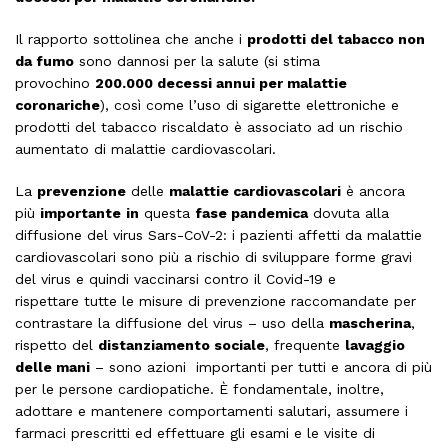
Il rapporto sottolinea che anche i
prodotti del tabacco non
da fumo
sono dannosi per la salute (si stima
provochino
200.000 decessi annui per malattie
coronariche
), così come l’uso di sigarette elettroniche e
prodotti del tabacco riscaldato è associato ad un rischio
aumentato di malattie cardiovascolari.
La
prevenzione
delle
malattie cardiovascolari
è ancora
più
importante
in
questa
fase pandemica
dovuta alla
diffusione del virus Sars-CoV-2: i pazienti affetti da malattie
cardiovascolari sono più a rischio di sviluppare forme gravi
del virus e quindi vaccinarsi contro il Covid-19 e
rispettare
tutte le misure di prevenzione raccomandate per
contrastare la diffusione del virus – uso della
mascherina
,
rispetto del
distanziamento sociale
, frequente
lavaggio
delle mani
– sono azioni importanti per tutti e ancora di più
per le persone cardiopatiche. È fondamentale, inoltre,
adottare e mantenere comportamenti salutari, assumere i
farmaci prescritti ed effettuare gli esami e le visite di