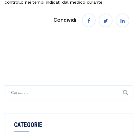
controllo nei tempi indicati dal medico curante.
Condividi
R
i
c
e
r
CATEGORIE
c
a