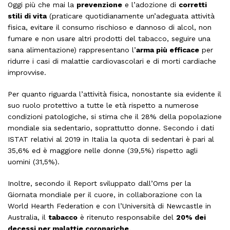
Oggi più che mai la
prevenzione
e l’adozione di
corretti
stili di vita
(praticare quotidianamente un’adeguata attività
fisica, evitare il consumo rischioso e dannoso di alcol, non
fumare e non usare altri prodotti del tabacco, seguire una
sana alimentazione) rappresentano l’
arma più efficace
per
ridurre i casi di malattie cardiovascolari e di morti cardiache
improvvise.
Per quanto riguarda l’attività fisica, nonostante sia evidente il
suo ruolo protettivo a tutte le età rispetto a numerose
condizioni patologiche, si stima che il 28% della popolazione
mondiale sia sedentario, soprattutto donne. Secondo i dati
ISTAT relativi al 2019 in Italia la quota di sedentari è pari al
35,6% ed è maggiore nelle donne (39,5%) rispetto agli
uomini (31,5%).
Inoltre, secondo il Report sviluppato dall’Oms per la
Giornata mondiale per il cuore, in collaborazione con la
World Hearth Federation e con l’Università di Newcastle in
Australia, il
tabacco
è ritenuto responsabile del
20% dei
decessi per malattie coronariche.