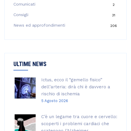
p
Comunicati
2
e
Consigli
31
r
:
News ed approfondimenti
206
ULTIME NEWS
Ictus, ecco il “gemello fisico”
dell’arteria: dirà chi è davvero a
rischio di ischemia
5 Agosto 2026
C’è un legame tra cuore e cervello:
scoperti i problemi cardiaci che
scatenano l’Alzheimer